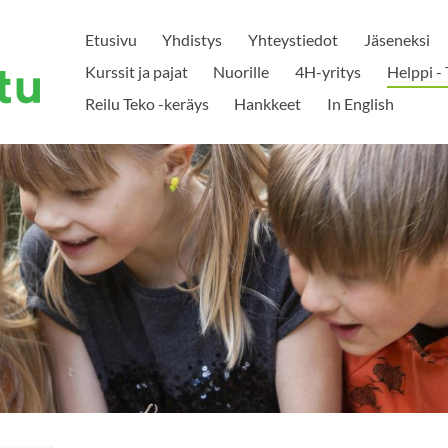
Etusivu
Yhdistys
Yhteystiedot
Jäseneksi
Kurssit ja pajat
Nuorille
4H-yritys
Helppi - 
Reilu Teko -keräys
Hankkeet
In English