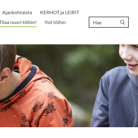
Ajankohtaista
KERHOT ja LEIRIT
Hak
Tilaa nuori töihin!
Ysit töihin
Hae