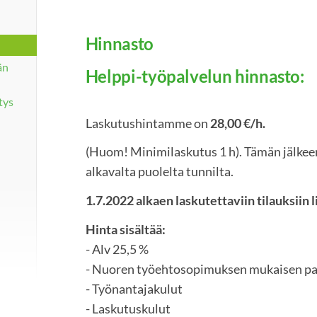
Hinnasto
än
Helppi-työpalvelun hinnasto:
tys
Laskutushintamme on
28,00 €/h.
(Huom! Minimilaskutus 1 h). Tämän jälkeen
alkavalta puolelta tunnilta.
1.7.2022 alkaen laskutettaviin tilauksiin 
Hinta sisältää:
- Alv 25,5 %
- Nuoren työehtosopimuksen mukaisen pa
- Työnantajakulut
- Laskutuskulut