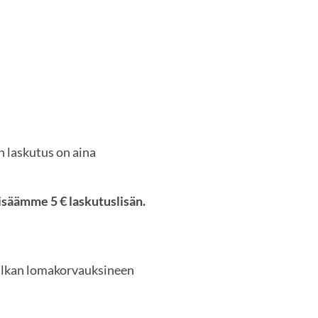
 laskutus on aina
lisäämme 5 € laskutuslisän.
lkan lomakorvauksineen