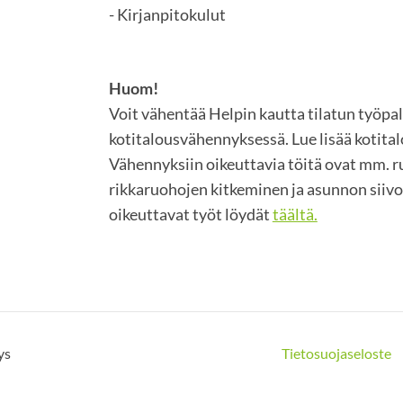
- Kirjanpitokulut
Huom!
Voit vähentää Helpin kautta tilatun työpa
kotitalousvähennyksessä. Lue lisää kotit
Vähennyksiin oikeuttavia töitä ovat mm. 
rikkaruohojen kitkeminen ja asunnon siiv
oikeuttavat työt löydät
täältä.
ys
Tietosuojaseloste