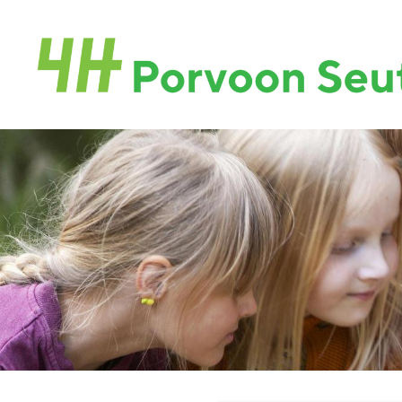
Siirry
sivun
Porvoon seudun 4H-yhdistys
sisältöön