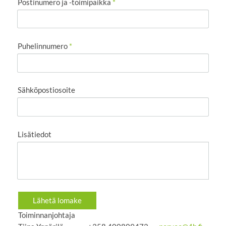
Postinumero ja -toimipaikka
*
Puhelinnumero
*
Sähköpostiosoite
Lisätiedot
Lähetä lomake
Toiminnanjohtaja