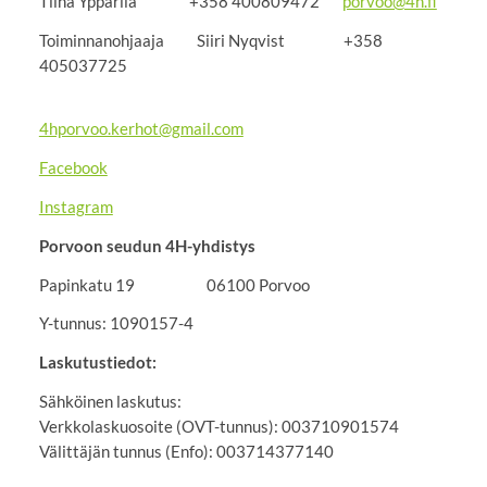
Tiina Yppärilä +358 400809472
porvoo@4h.fi
Toiminnanohjaaja Siiri Nyqvist +358
405037725
4hporvoo.kerhot@gmail.com
Facebook
Instagram
Porvoon seudun 4H-yhdistys
Papinkatu 19 06100 Porvoo
Y-tunnus: 1090157-4
Laskutustiedot:
Sähköinen laskutus:
Verkkolaskuosoite (OVT-tunnus): 003710901574
Välittäjän tunnus (Enfo): 003714377140